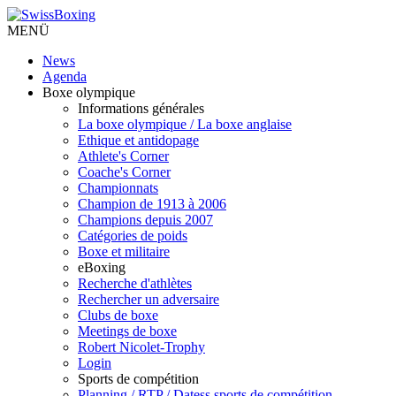
MENÜ
News
Agenda
Boxe olympique
Informations générales
La boxe olympique / La boxe anglaise
Ethique et antidopage
Athlete's Corner
Coache's Corner
Championnats
Champion de 1913 à 2006
Champions depuis 2007
Catégories de poids
Boxe et militaire
eBoxing
Recherche d'athlètes
Rechercher un adversaire
Clubs de boxe
Meetings de boxe
Robert Nicolet-Trophy
Login
Sports de compétition
Planning / RTP / Datess sports de compétition