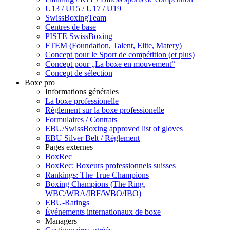
U13 / U15 / U17 / U19
SwissBoxingTeam
Centres de base
PISTE SwissBoxing
FTEM (Foundation, Talent, Elite, Matery)
Concept pour le Sport de compétition (et plus)
Concept pour „La boxe en mouvement“
Concept de sélection
Boxe pro
Informations générales
La boxe professionelle
Règlement sur la boxe professionelle
Formulaires / Contrats
EBU/SwissBoxing approved list of gloves
EBU Silver Belt / Règlement
Pages externes
BoxRec
BoxRec: Boxeurs professionnels suisses
Rankings: The True Champions
Boxing Champions (The Ring,
WBC/WBA/IBF/WBO/IBO)
EBU-Ratings
Événements internationaux de boxe
Managers