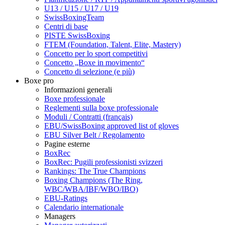
U13 / U15 / U17 / U19
SwissBoxingTeam
Centri di base
PISTE SwissBoxing
FTEM (Foundation, Talent, Elite, Mastery)
Concetto per lo sport competitivi
Concetto „Boxe in movimento“
Concetto di selezione (e più)
Boxe pro
Informazioni generali
Boxe professionale
Reglementi sulla boxe professionale
Moduli / Contratti (français)
EBU/SwissBoxing approved list of gloves
EBU Silver Belt / Regolamento
Pagine esterne
BoxRec
BoxRec: Pugili professionisti svizzeri
Rankings: The True Champions
Boxing Champions (The Ring,
WBC/WBA/IBF/WBO/IBO)
EBU-Ratings
Calendario internationale
Managers