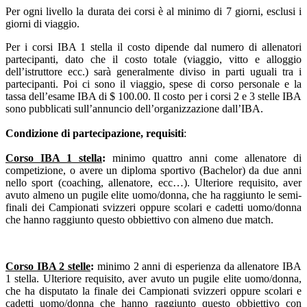
Per ogni livello la durata dei corsi è al minimo di 7 giorni, esclusi i
giorni di viaggio.
Per i corsi IBA 1 stella il costo dipende dal numero di allenatori
partecipanti, dato che il costo totale (viaggio, vitto e alloggio
dell’istruttore ecc.) sarà generalmente diviso in parti uguali tra i
partecipanti. Poi ci sono il viaggio, spese di corso personale e la
tassa dell’esame IBA di $ 100.00. Il costo per i corsi 2 e 3 stelle IBA
sono pubblicati sull’annuncio dell’organizzazione dall’IBA.
Condizione di partecipazione, requisiti
:
Corso IBA 1 stella
:
minimo quattro anni come allenatore di
competizione, o avere un diploma sportivo (Bachelor) da due anni
nello sport (coaching, allenatore, ecc…). Ulteriore requisito, aver
avuto almeno un pugile elite uomo/donna, che ha raggiunto le semi-
finali dei Campionati svizzeri oppure scolari e cadetti uomo/donna
che hanno raggiunto questo obbiettivo con almeno due match.
Corso IBA 2 stelle
:
minimo 2 anni di esperienza da allenatore IBA
1 stella. Ulteriore requisito, aver avuto un pugile elite uomo/donna,
che ha disputato la finale dei Campionati svizzeri oppure scolari e
cadetti uomo/donna che hanno raggiunto questo obbiettivo con