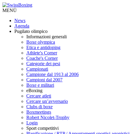
MENÜ
News
Agenda
Pugilato olimpico
Informazioni generali
Boxe olympica
Etica e antidoping
Athlete's Corner
Coache's Corner
Categorie dei pesi
Campionati
Campione dal 1913 al 2006
Campioni dal 2007
Boxe e militari
eBoxing
Cercare atleti
Cercare un’avversario
Clubs di boxe
Boxmeetings
Robert Nicolet-Trophy
Login
Sport competitivi
Planificazione / RTP / Appuntamenti sportivi agonistici