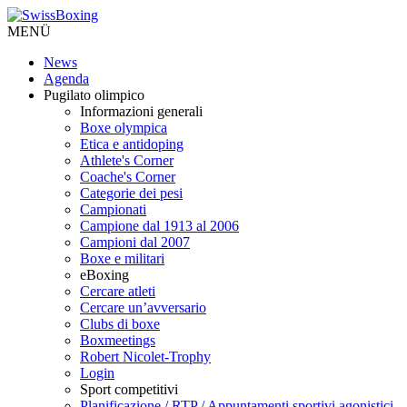
MENÜ
News
Agenda
Pugilato olimpico
Informazioni generali
Boxe olympica
Etica e antidoping
Athlete's Corner
Coache's Corner
Categorie dei pesi
Campionati
Campione dal 1913 al 2006
Campioni dal 2007
Boxe e militari
eBoxing
Cercare atleti
Cercare un’avversario
Clubs di boxe
Boxmeetings
Robert Nicolet-Trophy
Login
Sport competitivi
Planificazione / RTP / Appuntamenti sportivi agonistici