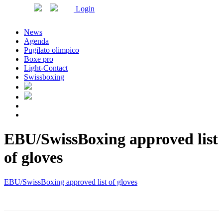
Login
News
Agenda
Pugilato olimpico
Boxe pro
Light-Contact
Swissboxing
EBU/SwissBoxing approved list
of gloves
EBU/SwissBoxing approved list of gloves