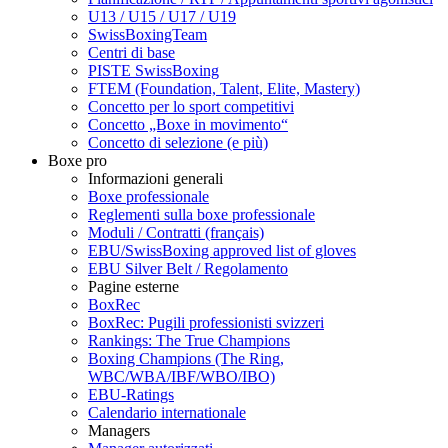
U13 / U15 / U17 / U19
SwissBoxingTeam
Centri di base
PISTE SwissBoxing
FTEM (Foundation, Talent, Elite, Mastery)
Concetto per lo sport competitivi
Concetto „Boxe in movimento“
Concetto di selezione (e più)
Boxe pro
Informazioni generali
Boxe professionale
Reglementi sulla boxe professionale
Moduli / Contratti (français)
EBU/SwissBoxing approved list of gloves
EBU Silver Belt / Regolamento
Pagine esterne
BoxRec
BoxRec: Pugili professionisti svizzeri
Rankings: The True Champions
Boxing Champions (The Ring,
WBC/WBA/IBF/WBO/IBO)
EBU-Ratings
Calendario internationale
Managers