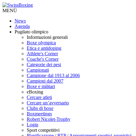
MENÜ
News
Agenda
Pugilato olimpico
Informazioni generali
Boxe olympica
Etica e antidoping
Athlete's Corner
Coache's Corner
Categorie dei pesi
Campionati
Campione dal 1913 al 2006
Campioni dal 2007
Boxe e militari
eBoxing
Cercare atleti
Cercare un’avversario
Clubs di boxe
Boxmeetings
Robert Nicolet-Trophy
Login
Sport competitivi
Planificazione / RTP / Appuntamenti sportivi agonistici