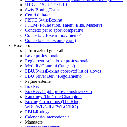
U13 / U15 / U17 / U19
SwissBoxingTeam
Centri di base
PISTE SwissBoxing
FTEM (Foundation, Talent, Elite, Mastery)
Concetto per lo sport competitivi
Concetto „Boxe in movimento“
Concetto di selezione (e più)
Boxe pro
Informazioni generali
Boxe professionale
Reglementi sulla boxe professionale
Moduli / Contratti (français)
EBU/SwissBoxing approved list of gloves
EBU Silver Belt / Regolamento
Pagine esterne
BoxRec
BoxRec: Pugili professionisti svizzeri
Rankings: The True Champions
Boxing Champions (The Ring,
WBC/WBA/IBF/WBO/IBO)
EBU-Ratings
Calendario internationale
Managers