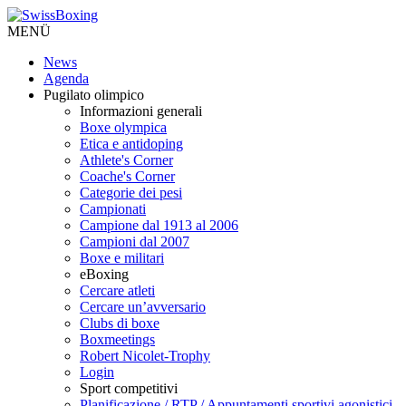
MENÜ
News
Agenda
Pugilato olimpico
Informazioni generali
Boxe olympica
Etica e antidoping
Athlete's Corner
Coache's Corner
Categorie dei pesi
Campionati
Campione dal 1913 al 2006
Campioni dal 2007
Boxe e militari
eBoxing
Cercare atleti
Cercare un’avversario
Clubs di boxe
Boxmeetings
Robert Nicolet-Trophy
Login
Sport competitivi
Planificazione / RTP / Appuntamenti sportivi agonistici