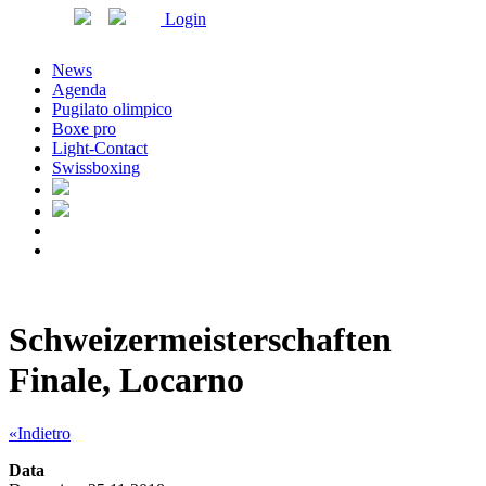
Login
News
Agenda
Pugilato olimpico
Boxe pro
Light-Contact
Swissboxing
Schweizermeisterschaften
Finale, Locarno
«Indietro
Data