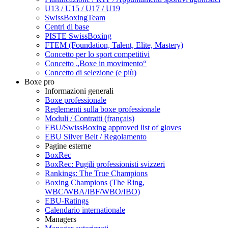
U13 / U15 / U17 / U19
SwissBoxingTeam
Centri di base
PISTE SwissBoxing
FTEM (Foundation, Talent, Elite, Mastery)
Concetto per lo sport competitivi
Concetto „Boxe in movimento“
Concetto di selezione (e più)
Boxe pro
Informazioni generali
Boxe professionale
Reglementi sulla boxe professionale
Moduli / Contratti (français)
EBU/SwissBoxing approved list of gloves
EBU Silver Belt / Regolamento
Pagine esterne
BoxRec
BoxRec: Pugili professionisti svizzeri
Rankings: The True Champions
Boxing Champions (The Ring,
WBC/WBA/IBF/WBO/IBO)
EBU-Ratings
Calendario internationale
Managers