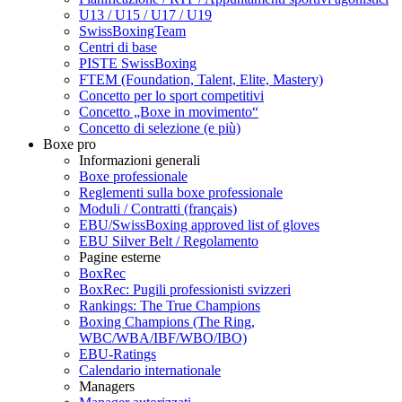
U13 / U15 / U17 / U19
SwissBoxingTeam
Centri di base
PISTE SwissBoxing
FTEM (Foundation, Talent, Elite, Mastery)
Concetto per lo sport competitivi
Concetto „Boxe in movimento“
Concetto di selezione (e più)
Boxe pro
Informazioni generali
Boxe professionale
Reglementi sulla boxe professionale
Moduli / Contratti (français)
EBU/SwissBoxing approved list of gloves
EBU Silver Belt / Regolamento
Pagine esterne
BoxRec
BoxRec: Pugili professionisti svizzeri
Rankings: The True Champions
Boxing Champions (The Ring,
WBC/WBA/IBF/WBO/IBO)
EBU-Ratings
Calendario internationale
Managers