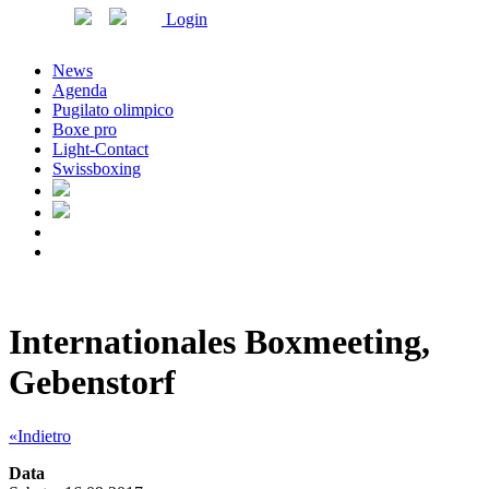
Login
News
Agenda
Pugilato olimpico
Boxe pro
Light-Contact
Swissboxing
Internationales Boxmeeting,
Gebenstorf
«Indietro
Data