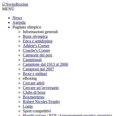
MENÜ
News
Agenda
Pugilato olimpico
Informazioni generali
Boxe olympica
Etica e antidoping
Athlete's Corner
Coache's Corner
Categorie dei pesi
Campionati
Campione dal 1913 al 2006
Campioni dal 2007
Boxe e militari
eBoxing
Cercare atleti
Cercare un’avversario
Clubs di boxe
Boxmeetings
Robert Nicolet-Trophy
Login
Sport competitivi
Planificazione / RTP / Appuntamenti sportivi agonistici