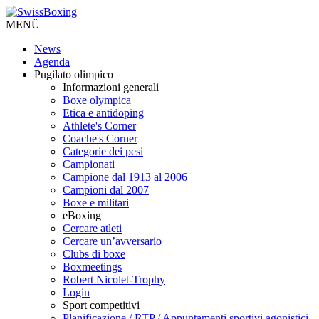
MENÜ
News
Agenda
Pugilato olimpico
Informazioni generali
Boxe olympica
Etica e antidoping
Athlete's Corner
Coache's Corner
Categorie dei pesi
Campionati
Campione dal 1913 al 2006
Campioni dal 2007
Boxe e militari
eBoxing
Cercare atleti
Cercare un’avversario
Clubs di boxe
Boxmeetings
Robert Nicolet-Trophy
Login
Sport competitivi
Planificazione / RTP / Appuntamenti sportivi agonistici