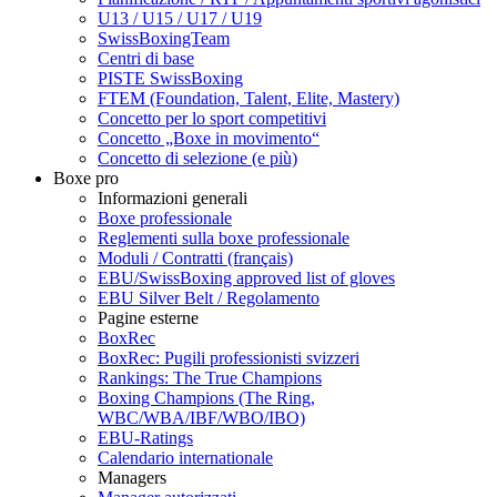
U13 / U15 / U17 / U19
SwissBoxingTeam
Centri di base
PISTE SwissBoxing
FTEM (Foundation, Talent, Elite, Mastery)
Concetto per lo sport competitivi
Concetto „Boxe in movimento“
Concetto di selezione (e più)
Boxe pro
Informazioni generali
Boxe professionale
Reglementi sulla boxe professionale
Moduli / Contratti (français)
EBU/SwissBoxing approved list of gloves
EBU Silver Belt / Regolamento
Pagine esterne
BoxRec
BoxRec: Pugili professionisti svizzeri
Rankings: The True Champions
Boxing Champions (The Ring,
WBC/WBA/IBF/WBO/IBO)
EBU-Ratings
Calendario internationale
Managers