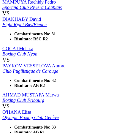
MAMPUYA Rachidy Pedro
Sporting Club Riviera Chablais
VS
DIAKHABY David
Fight Right Biel/Bienne
Combattimento No: 31
Risultato: RSC R2
COCAJ Melissa
Boxing Club Nyon
VS
PAYKOV VESSELOVA Aurore
Club Pugilistique de Carouge
Combattimento No: 32
Risultato: AB R2
AHMAD MUSTAFA Marwa
Boxing Club Fribourg
VS
O'HANA Elisa
Olympic Boxing Club Genève
Combattimento No: 33
Risultato: AB R1