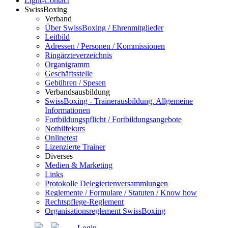
Light-Contact
SwissBoxing
Verband
Über SwissBoxing / Ehrenmitglieder
Leitbild
Adressen / Personen / Kommissionen
Ringärzteverzeichnis
Organigramm
Geschäftsstelle
Gebühren / Spesen
Verbandsausbildung
SwissBoxing - Trainerausbildung. Allgemeine
Informationen
Fortbildungspflicht / Fortbildungsangebote
Nothilfekurs
Onlinetest
Lizenzierte Trainer
Diverses
Medien & Marketing
Links
Protokolle Delegiertenversammlungen
Reglemente / Formulare / Statuten / Know how
Rechtspflege-Reglement
Organisationsreglement SwissBoxing
Login