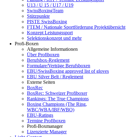
U13 / U 15 / U17 / U19
SwissBoxingTeam
Stützpunkte
PISTE SwissBoxing
FTEM / Nationale Sportförderung Projektübersicht
Konzept Leistungssport
Selektionskonzept und mehr
Profi-Boxen
Allgemeine Informationen
Über Profiboxen
Berufsbox-Reglement
Formulare/Verträge Berufsboxen
EBU/SwissBoxing approved list of gloves
EBU Silver Belt / Reglement
Externe Seiten
BoxRec
BoxRec: Schweizer Profiboxer
Rankings: The True Champions
Boxing Champions (The Ring,
WBC/WBA/IBF/WBO)
EBU-Ratings
Termine Profiboxen
Profi-Boxmanager
Lizenzierte Manager