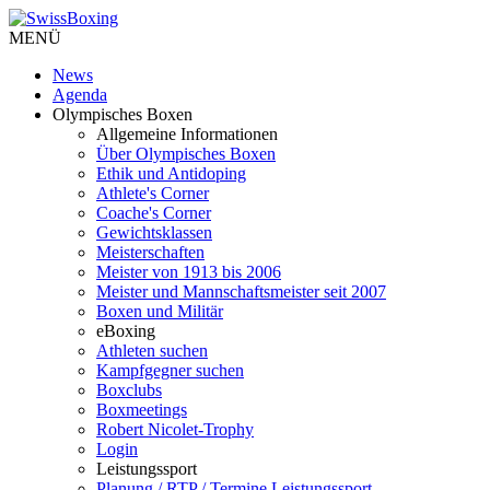
MENÜ
News
Agenda
Olympisches Boxen
Allgemeine Informationen
Über Olympisches Boxen
Ethik und Antidoping
Athlete's Corner
Coache's Corner
Gewichtsklassen
Meisterschaften
Meister von 1913 bis 2006
Meister und Mannschaftsmeister seit 2007
Boxen und Militär
eBoxing
Athleten suchen
Kampfgegner suchen
Boxclubs
Boxmeetings
Robert Nicolet-Trophy
Login
Leistungssport
Planung / RTP / Termine Leistungssport