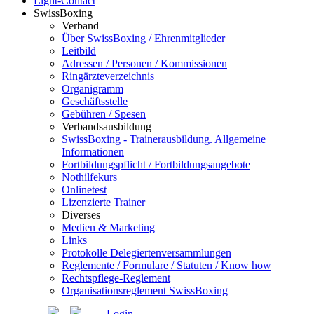
Light-Contact
SwissBoxing
Verband
Über SwissBoxing / Ehrenmitglieder
Leitbild
Adressen / Personen / Kommissionen
Ringärzteverzeichnis
Organigramm
Geschäftsstelle
Gebühren / Spesen
Verbandsausbildung
SwissBoxing - Trainerausbildung. Allgemeine
Informationen
Fortbildungspflicht / Fortbildungsangebote
Nothilfekurs
Onlinetest
Lizenzierte Trainer
Diverses
Medien & Marketing
Links
Protokolle Delegiertenversammlungen
Reglemente / Formulare / Statuten / Know how
Rechtspflege-Reglement
Organisationsreglement SwissBoxing
Login