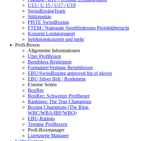
U13 / U 15 / U17 / U19
SwissBoxingTeam
Stützpunkte
PISTE SwissBoxing
FTEM / Nationale Sportförderung Projektübersicht
Konzept Leistungssport
Selektionskonzept und mehr
Profi-Boxen
Allgemeine Informationen
Über Profiboxen
Berufsbox-Reglement
Formulare/Verträge Berufsboxen
EBU/SwissBoxing approved list of gloves
EBU Silver Belt / Reglement
Externe Seiten
BoxRec
BoxRec: Schweizer Profiboxer
Rankings: The True Champions
Boxing Champions (The Ring,
WBC/WBA/IBF/WBO)
EBU-Ratings
Termine Profiboxen
Profi-Boxmanager
Lizenzierte Manager