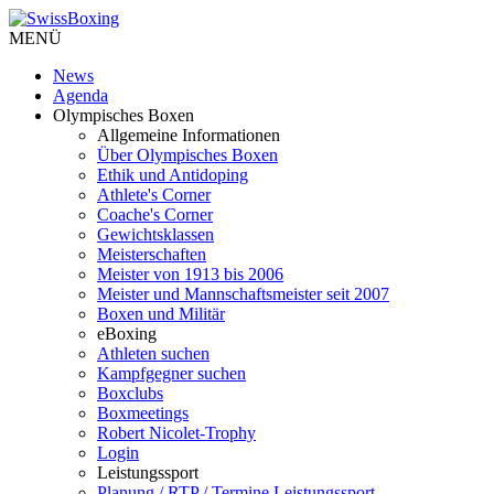
MENÜ
News
Agenda
Olympisches Boxen
Allgemeine Informationen
Über Olympisches Boxen
Ethik und Antidoping
Athlete's Corner
Coache's Corner
Gewichtsklassen
Meisterschaften
Meister von 1913 bis 2006
Meister und Mannschaftsmeister seit 2007
Boxen und Militär
eBoxing
Athleten suchen
Kampfgegner suchen
Boxclubs
Boxmeetings
Robert Nicolet-Trophy
Login
Leistungssport
Planung / RTP / Termine Leistungssport