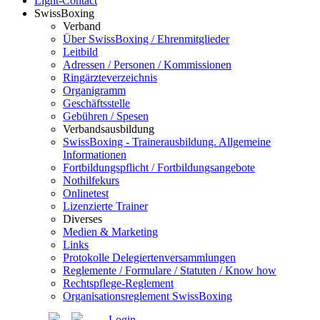
Light-Contact
SwissBoxing
Verband
Über SwissBoxing / Ehrenmitglieder
Leitbild
Adressen / Personen / Kommissionen
Ringärzteverzeichnis
Organigramm
Geschäftsstelle
Gebühren / Spesen
Verbandsausbildung
SwissBoxing - Trainerausbildung. Allgemeine
Informationen
Fortbildungspflicht / Fortbildungsangebote
Nothilfekurs
Onlinetest
Lizenzierte Trainer
Diverses
Medien & Marketing
Links
Protokolle Delegiertenversammlungen
Reglemente / Formulare / Statuten / Know how
Rechtspflege-Reglement
Organisationsreglement SwissBoxing
Login