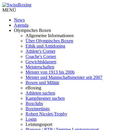
MENÜ
News
Agenda
Olympisches Boxen
Allgemeine Informationen
Über Olympisches Boxen
Ethik und Antidoping
Athlete's Corner
Coache's Corner
Gewichtsklassen
Meisterschaften
Meister von 1913 bis 2006
Meister und Mannschaftsmeister seit 2007
Boxen und Militär
eBoxing
Athleten suchen
Kampfgegner suchen
Boxclubs
Boxmeetings
Robert Nicolet-Trophy
Login
Leistungssport
Planung / RTP / Termine Leistungssport