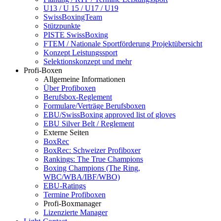
U13 / U 15 / U17 / U19
SwissBoxingTeam
Stützpunkte
PISTE SwissBoxing
FTEM / Nationale Sportförderung Projektübersicht
Konzept Leistungssport
Selektionskonzept und mehr
Profi-Boxen
Allgemeine Informationen
Über Profiboxen
Berufsbox-Reglement
Formulare/Verträge Berufsboxen
EBU/SwissBoxing approved list of gloves
EBU Silver Belt / Reglement
Externe Seiten
BoxRec
BoxRec: Schweizer Profiboxer
Rankings: The True Champions
Boxing Champions (The Ring,
WBC/WBA/IBF/WBO)
EBU-Ratings
Termine Profiboxen
Profi-Boxmanager
Lizenzierte Manager