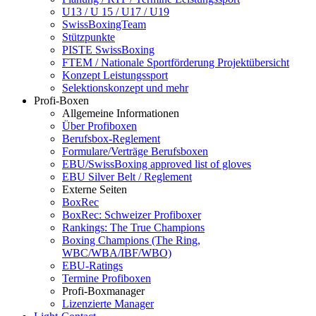
U13 / U 15 / U17 / U19
SwissBoxingTeam
Stützpunkte
PISTE SwissBoxing
FTEM / Nationale Sportförderung Projektübersicht
Konzept Leistungssport
Selektionskonzept und mehr
Profi-Boxen
Allgemeine Informationen
Über Profiboxen
Berufsbox-Reglement
Formulare/Verträge Berufsboxen
EBU/SwissBoxing approved list of gloves
EBU Silver Belt / Reglement
Externe Seiten
BoxRec
BoxRec: Schweizer Profiboxer
Rankings: The True Champions
Boxing Champions (The Ring,
WBC/WBA/IBF/WBO)
EBU-Ratings
Termine Profiboxen
Profi-Boxmanager
Lizenzierte Manager