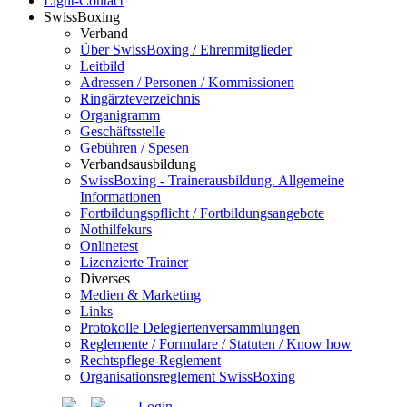
Light-Contact
SwissBoxing
Verband
Über SwissBoxing / Ehrenmitglieder
Leitbild
Adressen / Personen / Kommissionen
Ringärzteverzeichnis
Organigramm
Geschäftsstelle
Gebühren / Spesen
Verbandsausbildung
SwissBoxing - Trainerausbildung. Allgemeine
Informationen
Fortbildungspflicht / Fortbildungsangebote
Nothilfekurs
Onlinetest
Lizenzierte Trainer
Diverses
Medien & Marketing
Links
Protokolle Delegiertenversammlungen
Reglemente / Formulare / Statuten / Know how
Rechtspflege-Reglement
Organisationsreglement SwissBoxing
Login