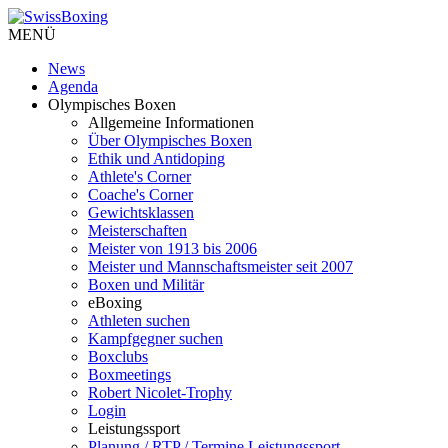
MENÜ
News
Agenda
Olympisches Boxen
Allgemeine Informationen
Über Olympisches Boxen
Ethik und Antidoping
Athlete's Corner
Coache's Corner
Gewichtsklassen
Meisterschaften
Meister von 1913 bis 2006
Meister und Mannschaftsmeister seit 2007
Boxen und Militär
eBoxing
Athleten suchen
Kampfgegner suchen
Boxclubs
Boxmeetings
Robert Nicolet-Trophy
Login
Leistungssport
Planung / RTP / Termine Leistungssport