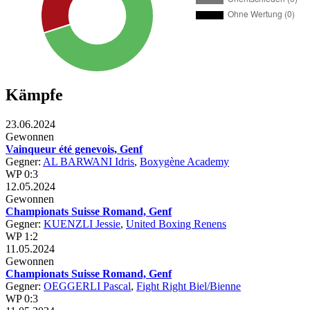
Kämpfe
23.06.2024
Gewonnen
Vainqueur été genevois, Genf
Gegner:
AL BARWANI Idris
,
Boxygène Academy
WP 0:3
12.05.2024
Gewonnen
Championats Suisse Romand, Genf
Gegner:
KUENZLI Jessie
,
United Boxing Renens
WP 1:2
11.05.2024
Gewonnen
Championats Suisse Romand, Genf
Gegner:
OEGGERLI Pascal
,
Fight Right Biel/Bienne
WP 0:3