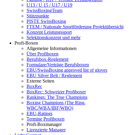
U13 / U 15 / U17 / U19
SwissBoxingTeam
Stützpunkte
PISTE SwissBoxing
FTEM / Nationale Sportförderung Projektübersicht
Konzept Leistungssport
Selektionskonzept und mehr
Profi-Boxen
Allgemeine Informationen
Über Profiboxen
Berufsbox-Reglement
Formulare/Verträge Berufsboxen
EBU/SwissBoxing approved list of gloves
EBU Silver Belt / Reglement
Externe Seiten
BoxRec
BoxRec: Schweizer Profiboxer
Rankings: The True Champions
Boxing Champions (The Ring,
WBC/WBA/IBF/WBO)
EBU-Ratings
Termine Profiboxen
Profi-Boxmanager
Lizenzierte Manager