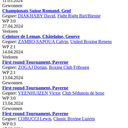
11.05.2024
Gewonnen
Championats Suisse Romand, Genf
Gegner:
DIAKHABY David
,
Fight Right Biel/Bienne
WP 3:0
27.04.2024
Verloren
Ceinture de Leman, Châtelaine, Geneve
Gegner:
ZAMBO-SAPOUA Calvin
,
United Boxing Renens
WP 2:1
14.04.2024
Verloren
First round Tournament, Payerne
Gegner:
ZOGAJ Dorian
,
Boxing Club Fribourg
WP 2:1
13.04.2024
Gewonnen
First round Tournament, Payerne
Gegner:
VEENHUIZEN Victor
,
Club Sédunois de boxe
WP 3:0
13.04.2024
Gewonnen
First round Tournament, Payerne
Gegner:
COBUCCI Lewis
,
Classic Boxing Luzern
WP 0:3