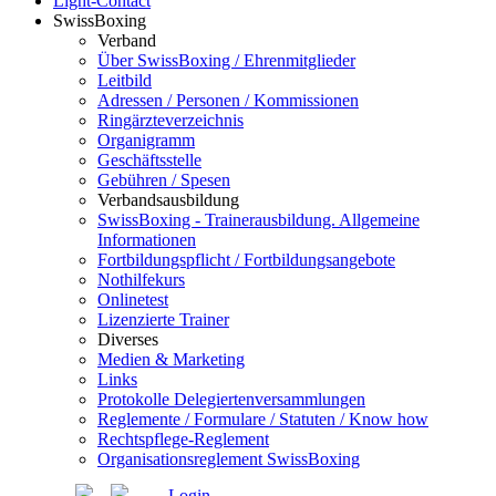
Light-Contact
SwissBoxing
Verband
Über SwissBoxing / Ehrenmitglieder
Leitbild
Adressen / Personen / Kommissionen
Ringärzteverzeichnis
Organigramm
Geschäftsstelle
Gebühren / Spesen
Verbandsausbildung
SwissBoxing - Trainerausbildung. Allgemeine
Informationen
Fortbildungspflicht / Fortbildungsangebote
Nothilfekurs
Onlinetest
Lizenzierte Trainer
Diverses
Medien & Marketing
Links
Protokolle Delegiertenversammlungen
Reglemente / Formulare / Statuten / Know how
Rechtspflege-Reglement
Organisationsreglement SwissBoxing
Login