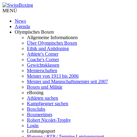
MENÜ
News
Agenda
Olympisches Boxen
Allgemeine Informationen
Über Olympisches Boxen
Ethik und Antidoping
Athlete's Corner
Coache's Corner
Gewichtsklassen
Meisterschaften
Meister von 1913 bis 2006
Meister und Mannschaftsmeister seit 2007
Boxen und Militär
eBoxing
Athleten suchen
Kampfgegner suchen
Boxclubs
Boxmeetings
Robert Nicolet-Trophy
Login
Leistungssport
Planung / RTP / Termine Leistungssport