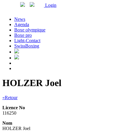
Login
News
Agenda
Boxe olympique
Boxe pro
Light-Contact
SwissBoxing
HOLZER Joel
«Retour
Licence No
116250
Nom
HOLZER Joel