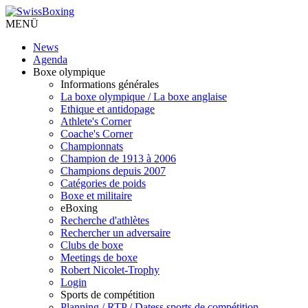
MENÜ
News
Agenda
Boxe olympique
Informations générales
La boxe olympique / La boxe anglaise
Ethique et antidopage
Athlete's Corner
Coache's Corner
Championnats
Champion de 1913 à 2006
Champions depuis 2007
Catégories de poids
Boxe et militaire
eBoxing
Recherche d'athlètes
Rechercher un adversaire
Clubs de boxe
Meetings de boxe
Robert Nicolet-Trophy
Login
Sports de compétition
Planning / RTP / Datess sports de compétition