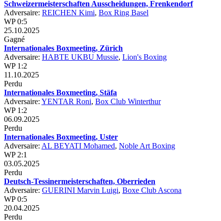
Schweizermeisterschaften Ausscheidungen, Frenkendorf
Adversaire:
REICHEN Kimi
,
Box Ring Basel
WP 0:5
25.10.2025
Gagné
Internationales Boxmeeting, Zürich
Adversaire:
HABTE UKBU Mussie
,
Lion's Boxing
WP 1:2
11.10.2025
Perdu
Internationales Boxmeeting, Stäfa
Adversaire:
YENTAR Roni
,
Box Club Winterthur
WP 1:2
06.09.2025
Perdu
Internationales Boxmeeting, Uster
Adversaire:
AL BEYATI Mohamed
,
Noble Art Boxing
WP 2:1
03.05.2025
Perdu
Deutsch-Tessinermeisterschaften, Oberrieden
Adversaire:
GUERINI Marvin Luigi
,
Boxe Club Ascona
WP 0:5
20.04.2025
Perdu