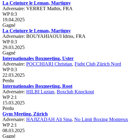
La Ceinture le Leman, Martigny
Adversaire: VERRET Mathis, FRA
WP 0:3
19.04.2025
Gagné
La Ceinture le Leman, Martigny
Adversaire: BOUYAHIAOUI Idriss, FRA
WP 0:3
29.03.2025
Gagné
Internationales Boxmeeting, Uster
Adversaire:
POCCHIARI Christian
,
Fight Club Zürich Nord
WP 0:3
22.03.2025
Perdu
Internationales Boxmeeting, Root
Adversaire:
HILBI Luzian
,
Boxclub Knockout
WP 2:1
15.03.2025
Perdu
Gym Meeting, Zürich
Adversaire:
HAJIZADAH Ali Sina
,
No Limit Boxing Montreux
WP 2:1
08.03.2025
Gagné