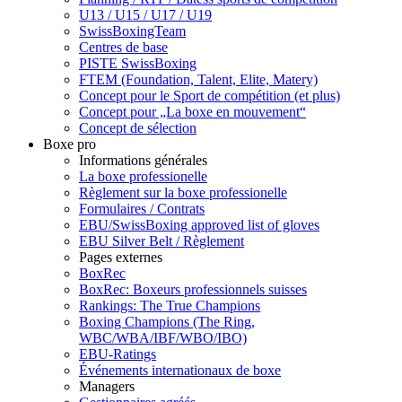
U13 / U15 / U17 / U19
SwissBoxingTeam
Centres de base
PISTE SwissBoxing
FTEM (Foundation, Talent, Elite, Matery)
Concept pour le Sport de compétition (et plus)
Concept pour „La boxe en mouvement“
Concept de sélection
Boxe pro
Informations générales
La boxe professionelle
Règlement sur la boxe professionelle
Formulaires / Contrats
EBU/SwissBoxing approved list of gloves
EBU Silver Belt / Règlement
Pages externes
BoxRec
BoxRec: Boxeurs professionnels suisses
Rankings: The True Champions
Boxing Champions (The Ring,
WBC/WBA/IBF/WBO/IBO)
EBU-Ratings
Événements internationaux de boxe
Managers