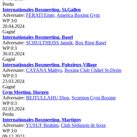
Perdu
Internationales Boxmeeting, St.Gallen
Adversaire:
FERATI Emre
,
America Boxing Gym
WP 3:0
20.04.2024
Gagné
Internationales Boxmeeting, Basel
Adversaire:
SCHULTHEISS Jannik
,
Box Ring Basel
WP 0:3
30.03.2024
Gagné
Internationales Boxmeeting, Palezieux-Village
Adversaire:
CAYANA Mathys
,
Boxing Club Châtel St-Denis
WP 0:3
23.03.2024
Gagné
Gym Meeting, Horgen
Adversaire:
BEJTULLAHU Dion
,
Scorpion Gym Boxing
WP 0:3
02.03.2024
Perdu
Internationales Boxmeeting, Martigny
Adversaire:
YUSUF Ibrahim
,
Club Sédunois de boxe
WP 3:0
09.12.2023