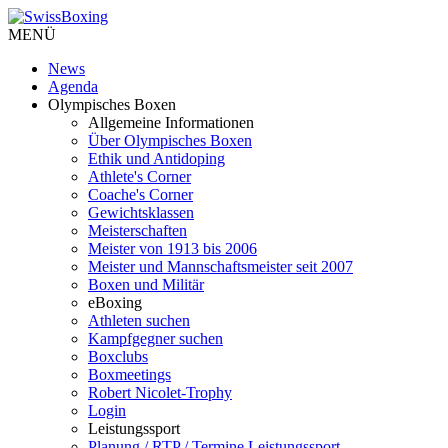
MENÜ
News
Agenda
Olympisches Boxen
Allgemeine Informationen
Über Olympisches Boxen
Ethik und Antidoping
Athlete's Corner
Coache's Corner
Gewichtsklassen
Meisterschaften
Meister von 1913 bis 2006
Meister und Mannschaftsmeister seit 2007
Boxen und Militär
eBoxing
Athleten suchen
Kampfgegner suchen
Boxclubs
Boxmeetings
Robert Nicolet-Trophy
Login
Leistungssport
Planung / RTP / Termine Leistungssport