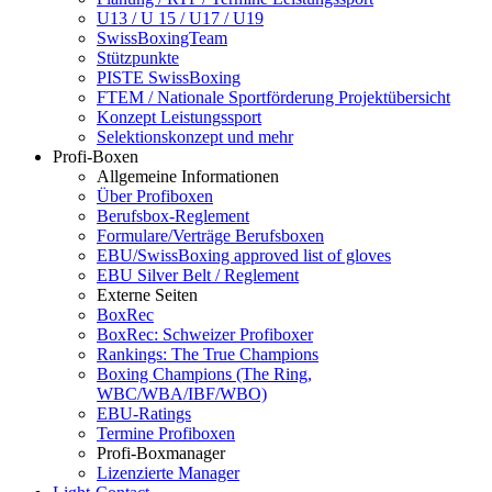
U13 / U 15 / U17 / U19
SwissBoxingTeam
Stützpunkte
PISTE SwissBoxing
FTEM / Nationale Sportförderung Projektübersicht
Konzept Leistungssport
Selektionskonzept und mehr
Profi-Boxen
Allgemeine Informationen
Über Profiboxen
Berufsbox-Reglement
Formulare/Verträge Berufsboxen
EBU/SwissBoxing approved list of gloves
EBU Silver Belt / Reglement
Externe Seiten
BoxRec
BoxRec: Schweizer Profiboxer
Rankings: The True Champions
Boxing Champions (The Ring,
WBC/WBA/IBF/WBO)
EBU-Ratings
Termine Profiboxen
Profi-Boxmanager
Lizenzierte Manager