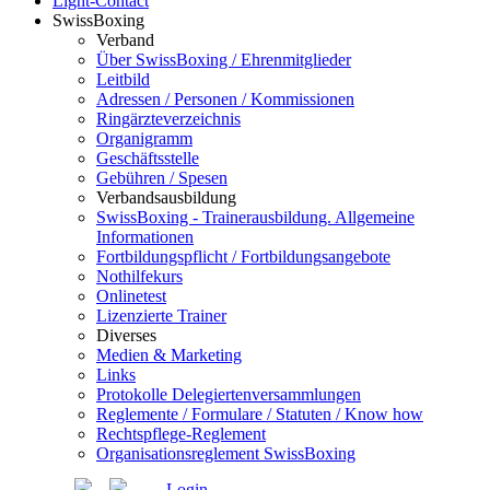
Light-Contact
SwissBoxing
Verband
Über SwissBoxing / Ehrenmitglieder
Leitbild
Adressen / Personen / Kommissionen
Ringärzteverzeichnis
Organigramm
Geschäftsstelle
Gebühren / Spesen
Verbandsausbildung
SwissBoxing - Trainerausbildung. Allgemeine
Informationen
Fortbildungspflicht / Fortbildungsangebote
Nothilfekurs
Onlinetest
Lizenzierte Trainer
Diverses
Medien & Marketing
Links
Protokolle Delegiertenversammlungen
Reglemente / Formulare / Statuten / Know how
Rechtspflege-Reglement
Organisationsreglement SwissBoxing
Login